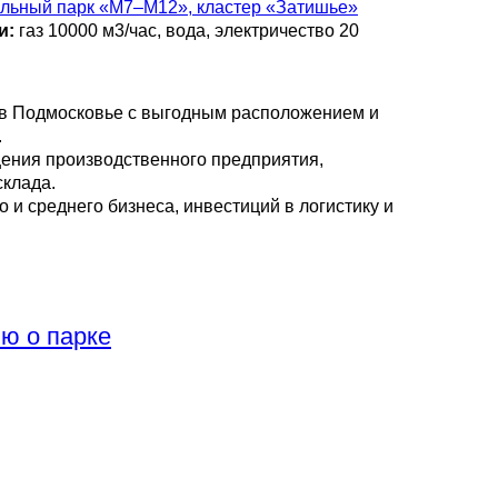
льный парк «М7–М12», кластер «Затишье»
и:
газ 10000 м3/час, вода, электричество 20
в Подмосковье с выгодным расположением и
.
ения производственного предприятия,
склада.
 и среднего бизнеса, инвестиций в логистику и
ю о парке