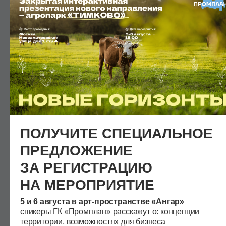
Я соглашаюсь с
политикой
конфиденциальности
и получать
информационные материалы
Отправить заявку
ПОЛУЧИТЕ СПЕЦИАЛЬНОЕ
ПРЕДЛОЖЕНИЕ
ЗА РЕГИСТРАЦИЮ
НА МЕРОПРИЯТИЕ
5 и 6 августа в арт-простран стве «Ангар»
cпикеры ГК «Промплан» расскажут о: концепции
территории, возможностях для бизнеса