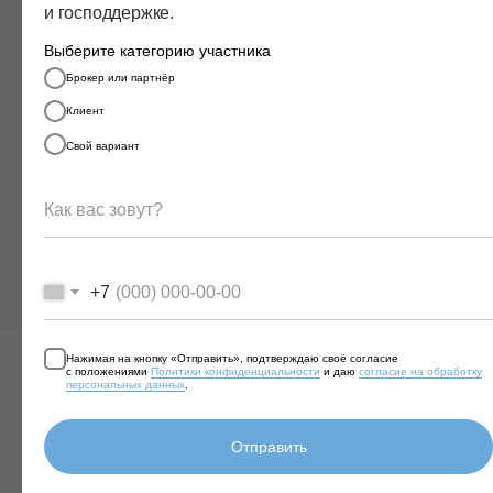
и господдержке.
Выберите категорию участника
Брокер или партнёр
Клиент
Свой вариант
+7
Нажимая на кнопку «Отправить», подтверждаю своё согласие
с положениями
Политики конфиденциальности
и даю
согласие на обработку
персональных данных
.
+7 925 469-81-94
Отправить
SALES@PROM-PLAN.RU