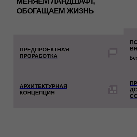
МЕНЯЕМ ЛАНДШАФТ,
ОБОГАЩАЕМ ЖИЗНЬ
П
ВН
ПРЕДПРОЕКТНАЯ
ПРОРАБОТКА
Бе
П
АРХИТЕКТУРНАЯ
Д
КОНЦЕПЦИЯ
С