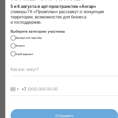
5 и 6 августа в арт-простран стве «Ангар»
cпикеры ГК «Промплан» расскажут о: концепции
территории, возможностях для бизнеса
и господдержке.
ПОСАДКА ОБЪЕКТА
Выберите категорию участника
ВНУТРИ УЧАСТКА
Брокер или партнёр
Клиент
Подготовим чертежи для вашего участка со
всеми необходимыми допусками на
Свой вариант
коммуникации и требованиями
законодательства
+7
Отправить