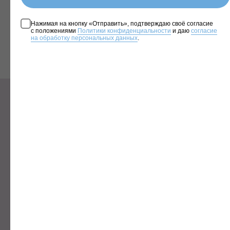
Нажимая на кнопку «Отправить», подтверждаю своё согласие
с положениями
Политики конфиденциальности
и даю
согласие
на обработку персональных данных
.
ПОЛУЧИТЕ БЕСПЛАТНО
ПЛАН ДЛЯ СВОЕГО
УЧАСТКА