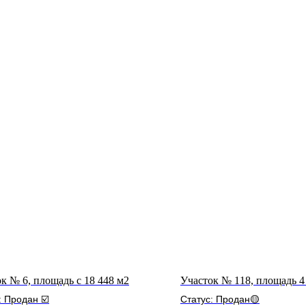
к № 6, площадь с 18 448 м2
Участок № 118, площадь 4
: Продан ☑️
Статус: Продан🟡