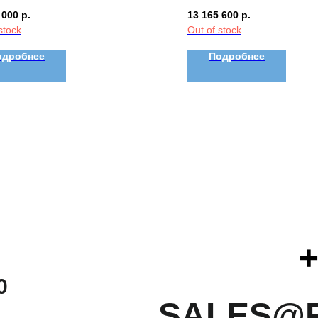
 000
р.
13 165 600
р.
stock
Out of stock
одробнее
Подробнее
+
0
SALES@