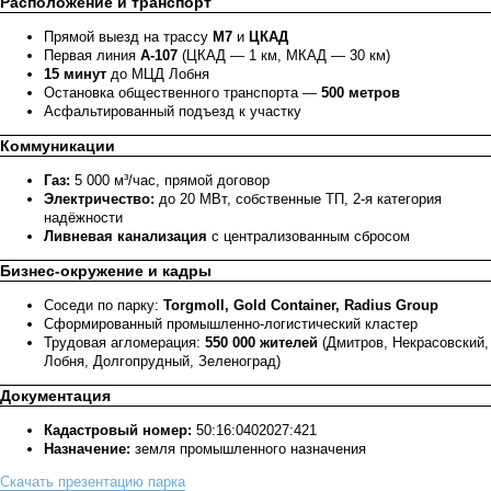
Расположение и транспорт
Прямой выезд на трассу
М7
и
ЦКАД
Первая линия
А-107
(ЦКАД — 1 км, МКАД — 30 км)
15 минут
до МЦД Лобня
Остановка общественного транспорта —
500 метров
Асфальтированный подъезд к участку
Коммуникации
Газ:
5 000 м³/час, прямой договор
Электричество:
до 20 МВт, собственные ТП, 2-я категория
надёжности
Ливневая канализация
с централизованным сбросом
Бизнес-окружение и кадры
Соседи по парку:
Torgmoll, Gold Container, Radius Group
Сформированный промышленно-логистический кластер
Трудовая агломерация:
550 000 жителей
(Дмитров, Некрасовский,
Лобня, Долгопрудный, Зеленоград)
Документация
Кадастровый номер:
50:16:0402027:421
Назначение:
земля промышленного назначения
Скачать презентацию парка