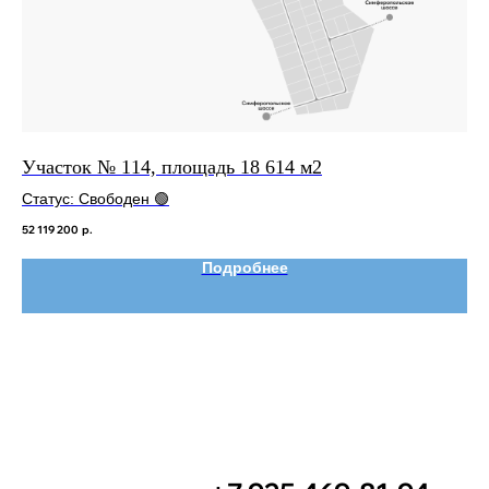
Участок № 114, площадь 18 614 м2
Уч
Статус: Свободен 🟢
Ст
52 119 200
р.
17 
Подробнее