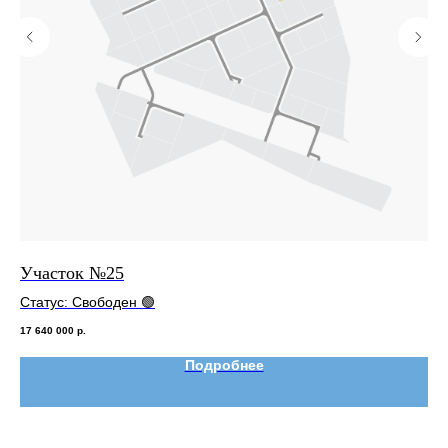
Участок №25
Уч
Статус: Свободен 🟢
Ст
17 640 000
р.
25 
Подробнее