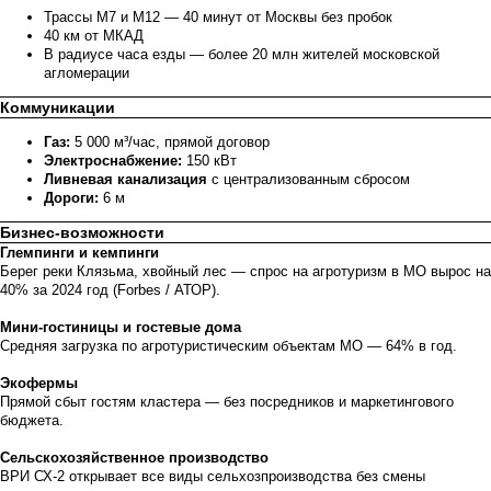
Трассы М7 и М12 — 40 минут от Москвы без пробок
40 км от МКАД
В радиусе часа езды — более 20 млн жителей московской
агломерации
Коммуникации
Газ:
5 000 м³/час, прямой договор
Электроснабжение:
150 кВт
Ливневая канализация
с централизованным сбросом
Дороги:
6 м
Бизнес-возможности
Глемпинги и кемпинги
Берег реки Клязьма, хвойный лес — спрос на агротуризм в МО вырос на
40% за 2024 год (Forbes / АТОР).
Мини-гостиницы и гостевые дома
Средняя загрузка по агротуристическим объектам МО — 64% в год.
Экофермы
Прямой сбыт гостям кластера — без посредников и маркетингового
бюджета.
Сельскохозяйственное производство
ВРИ СХ-2 открывает все виды сельхозпроизводства без смены