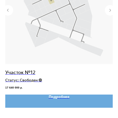
Участок №12
У
Статус: Свободен 🟢
Ст
17 640 000
р.
17 
Подробнее