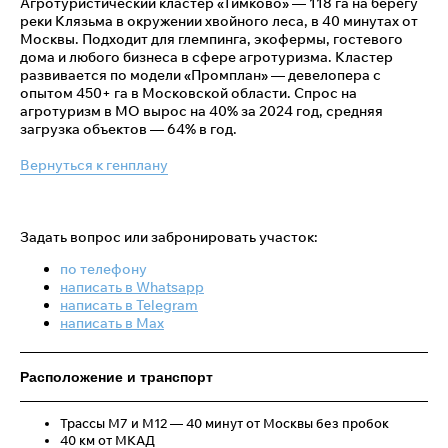
Агротуристический кластер «Тимково» — 118 га на берегу
реки Клязьма в окружении хвойного леса, в 40 минутах от
Москвы. Подходит для глемпинга, экофермы, гостевого
дома и любого бизнеса в сфере агротуризма. Кластер
развивается по модели «Промплан» — девелопера с
опытом 450+ га в Московской области. Спрос на
агротуризм в МО вырос на 40% за 2024 год, средняя
загрузка объектов — 64% в год.
Вернуться к генплану
Задать вопрос или забронировать участок:
по телефону
написать в Whatsapp
написать в Telegram
написать в Max
Расположение и транспорт
Трассы М7 и М12 — 40 минут от Москвы без пробок
40 км от МКАД