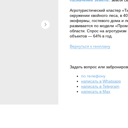
Назначение земель:
земля се
Агротуристический кластер «Т
окружении хвойного леса, в 4
экофермы, гостевого дома и л
развивается по модели «Пром
области. Спрос на агротуризм 
объектов — 64% в год.
Вернуться к генплану
Задать вопрос или заброниров
по телефону
написать в Whatsapp
написать в Telegram
написать в Max