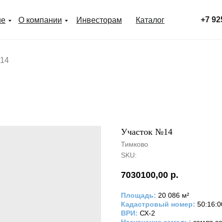
+7 92
ие
О компании
Инвесторам
Каталог
№14
Участок №14
Тимково
SKU:
7030100,00
р.
Площадь:
20 086 м²
Кадастровый номер:
50:16:
ВРИ:
СХ-2