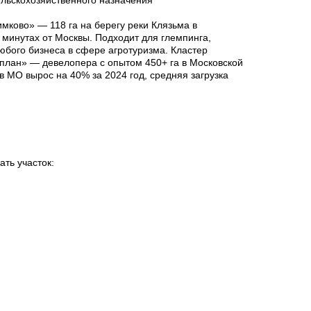
льскохозяйственного назначения
имково» — 118 га на берегу реки Клязьма в
0 минутах от Москвы. Подходит для глемпинга,
юбого бизнеса в сфере агротуризма. Кластер
план» — девелопера с опытом 450+ га в Московской
в МО вырос на 40% за 2024 год, средняя загрузка
ать участок: