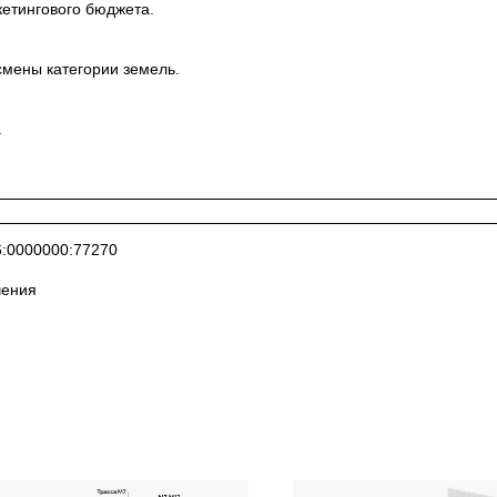
кетингового бюджета.
смены категории земель.
.
6:0000000:77270
чения