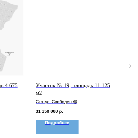
ь 4 675
Участок № 19, площадь 11 125
Уча
м2
м2
Статус: Свободен 🟢
Стат
31 150 000
р.
10 2
Подробнее