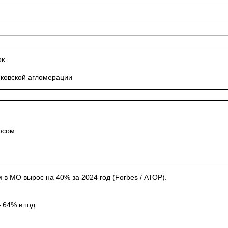
ок
сковской агломерации
осом
 в МО вырос на 40% за 2024 год (Forbes / АТОР).
 64% в год.