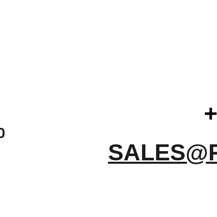
+
0
SALES@
ИКОВ, 1