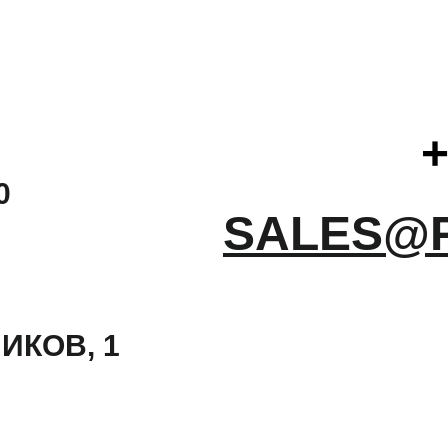
+
0
SALES@
ИКОВ, 1