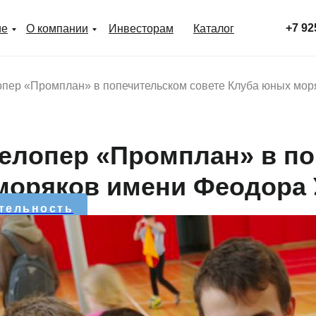
+7 92
ие
О компании
Инвесторам
Каталог
ер «Промплан» в попечительском совете Клуба юных мор
лопер «Промплан» в по
моряков имени Феодора
тельность