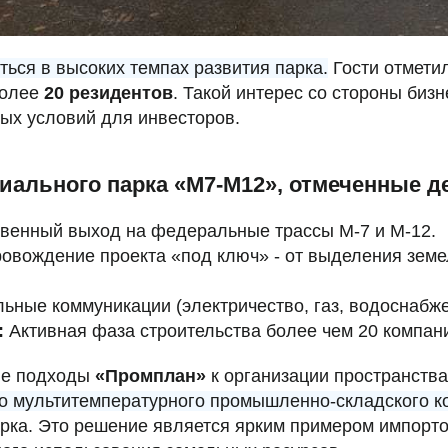
ться в высоких темпах развития парка.
Гости отмети
более
20 резидентов
. Такой интерес со стороны би
ых условий для инвесторов.
ального парка «М7-М12», отмеченные д
венный выход на федеральные трассы М-7 и М-12.
овождение проекта «под ключ» - от выделения зем
ьные коммуникации (электричество, газ, водоснабже
:
Активная фаза строительства более чем 20 компан
ые подходы
«Промплан»
к организации пространства
го мультитемпературного промышленно-складского к
арка. Это решение является ярким примером импорт