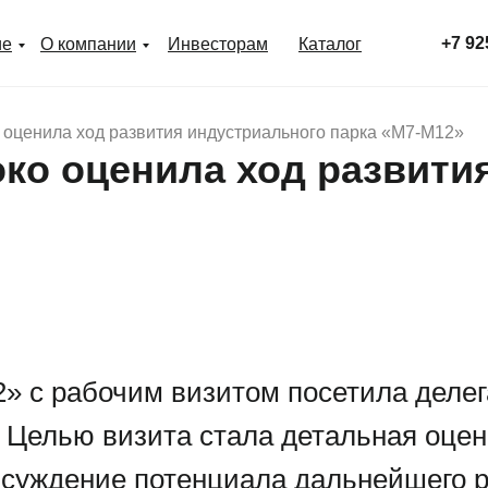
+7 92
ие
О компании
Инвесторам
Каталог
оценила ход развития индустриального парка «М7-М12»
ко оценила ход развити
» с рабочим визитом посетила деле
. Целью визита стала детальная оце
бсуждение потенциала дальнейшего 