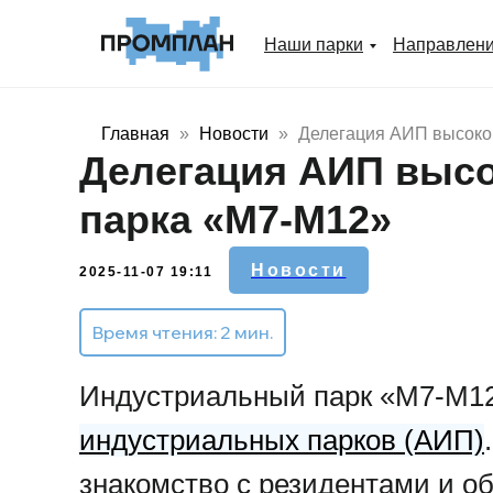
Наши парки
Направлен
Главная
Новости
Делегация АИП высоко 
Делегация АИП высо
парка «М7-М12»
Новости
2025-11-07 19:11
Время чтения: 2 мин.
Индустриальный парк «М7-М12
индустриальных парков (АИП)
знакомство с резидентами и о