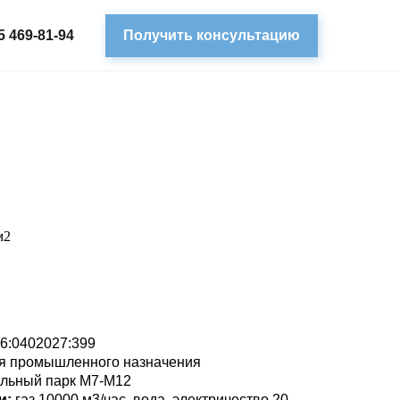
5 469-81-94
Получить консультацию
м2
16:0402027:399
я промышленного назначения
альный парк М7-М12
и:
газ 10000 м3/час, вода, электричество 20