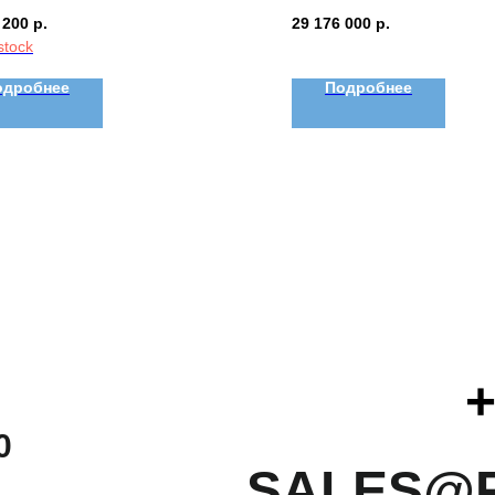
 200
р.
29 176 000
р.
stock
одробнее
Подробнее
+
0
SALES@