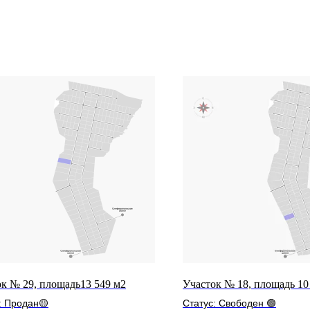
к № 29, площадь13 549 м2
Участок № 18, площадь 10
: Продан🟡
Статус: Свободен 🟢